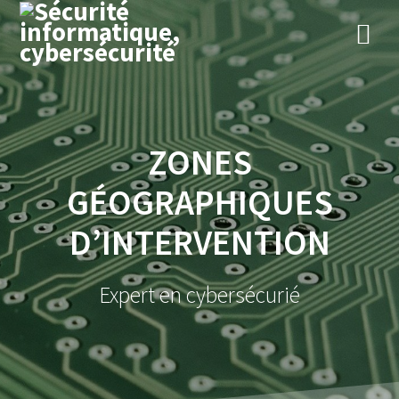
Skip
to
content
ZONES
GÉOGRAPHIQUES
D’INTERVENTION
Expert en cybersécurié