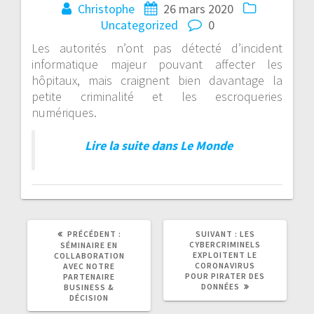
Christophe
26 mars 2020
Uncategorized
0
Les autorités n’ont pas détecté d’incident
informatique majeur pouvant affecter les
hôpitaux, mais craignent bien davantage la
petite criminalité et les escroqueries
numériques.
Lire la suite dans Le Monde
ARTICLE
ARTICLE
PRÉCÉDENT :
SUIVANT :
LES
PRÉCÉDENT
SUIVANT
CYBERCRIMINELS
SÉMINAIRE EN
:
:
EXPLOITENT LE
COLLABORATION
CORONAVIRUS
AVEC NOTRE
POUR PIRATER DES
PARTENAIRE
DONNÉES
BUSINESS &
DÉCISION