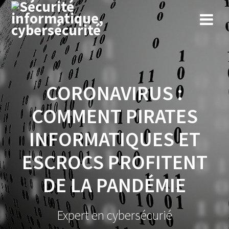
Skip
to
content
CORONAVIRUS :
COMMENT PIRATES
INFORMATIQUES ET
ESCROCS PROFITENT
DE LA PANDÉMIE
Expert en cybersécurié